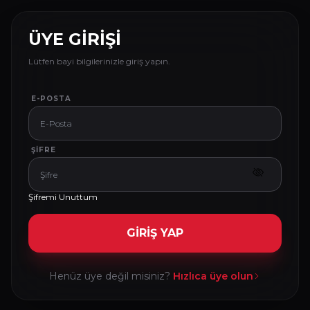
ÜYE GİRİŞİ
Lütfen bayi bilgilerinizle giriş yapın.
E-POSTA
ŞIFRE
Şifremi Unuttum
GİRİŞ YAP
Henüz üye değil misiniz?
Hızlıca üye olun