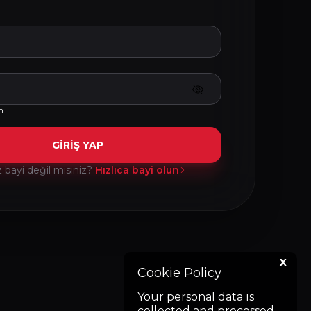
m
GİRİŞ YAP
bayi değil misiniz?
Hızlıca bayi olun
X
Cookie Policy
Your personal data is
collected and processed