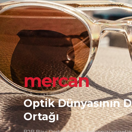
mercan
Optik Dünyasının Dij
Ortağı