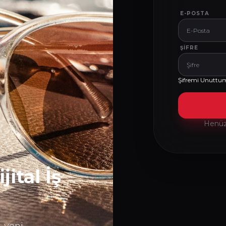
E-POSTA
ŞIFRE
Şifremi Unuttu
Henüz 
ital İş