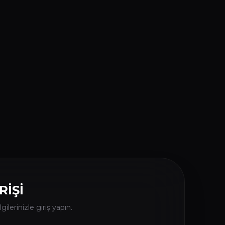
RİŞİ
gilerinizle giriş yapın.