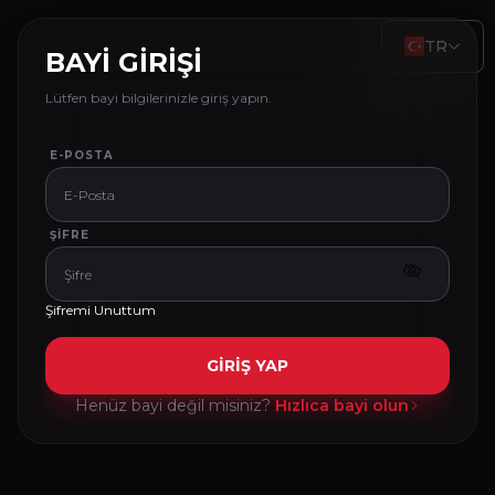
TR
BAYİ GİRİŞİ
Lütfen bayi bilgilerinizle giriş yapın.
E-POSTA
ŞIFRE
Şifremi Unuttum
GİRİŞ YAP
Henüz bayi değil misiniz?
Hızlıca bayi olun