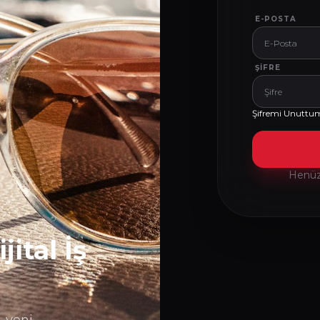
E-POSTA
ŞIFRE
Şifremi Unuttu
Henüz 
ital İş