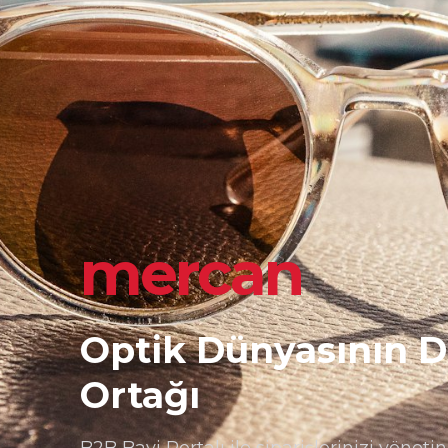
mercan
Optik Dünyasının Dij
Ortağı