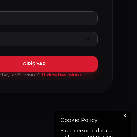
m
GİRİŞ YAP
bayi değil misiniz?
Hızlıca bayi olun
X
Cookie Policy
Your personal data is
collected and processed