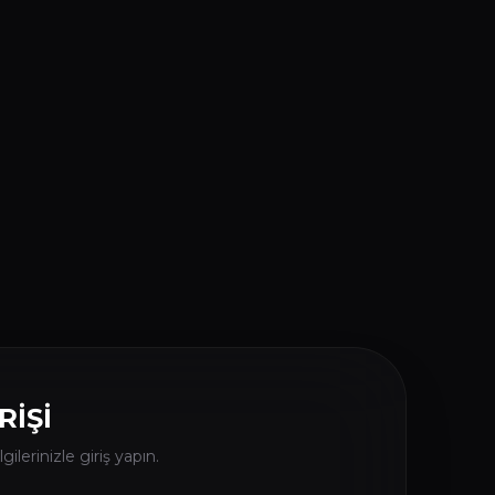
RİŞİ
gilerinizle giriş yapın.