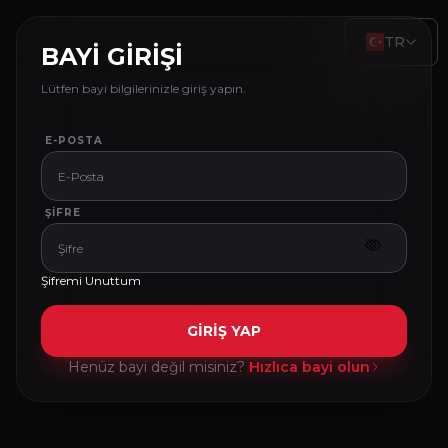
TR
BAYİ GİRİŞİ
Lütfen bayi bilgilerinizle giriş yapın.
E-POSTA
ŞIFRE
Şifremi Unuttum
GİRİŞ YAP
Henüz bayi değil misiniz?
Hızlıca bayi olun