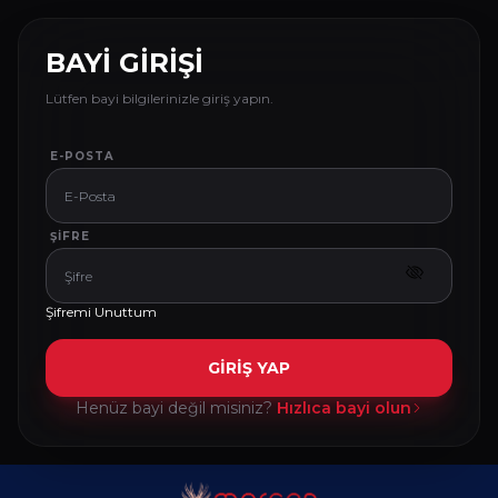
BAYİ GİRİŞİ
Lütfen bayi bilgilerinizle giriş yapın.
E-POSTA
ŞIFRE
Şifremi Unuttum
GİRİŞ YAP
Henüz bayi değil misiniz?
Hızlıca bayi olun