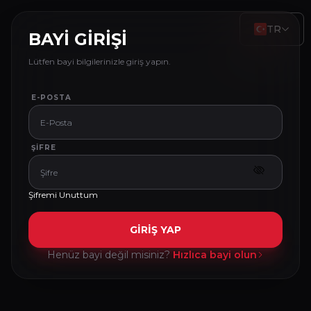
TR
BAYİ GİRİŞİ
Lütfen bayi bilgilerinizle giriş yapın.
E-POSTA
ŞIFRE
Şifremi Unuttum
GİRİŞ YAP
Henüz bayi değil misiniz?
Hızlıca bayi olun