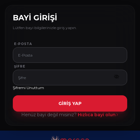
BAYİ GİRİŞİ
Lütfen bayi bilgilerinizle giriş yapın.
E-POSTA
ŞIFRE
Şifremi Unuttum
GİRİŞ YAP
Henüz bayi değil misiniz?
Hızlıca bayi olun