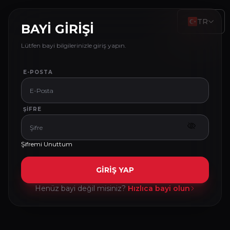
TR
BAYİ GİRİŞİ
Lütfen bayi bilgilerinizle giriş yapın.
E-POSTA
ŞIFRE
Şifremi Unuttum
GİRİŞ YAP
Henüz bayi değil misiniz?
Hızlıca bayi olun