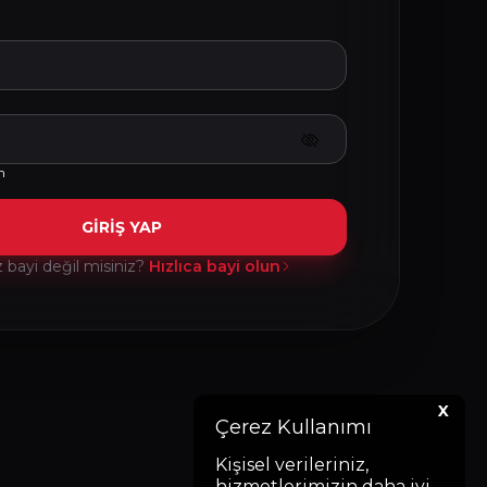
m
GİRİŞ YAP
bayi değil misiniz?
Hızlıca bayi olun
X
Çerez Kullanımı
Kişisel verileriniz,
hizmetlerimizin daha iyi