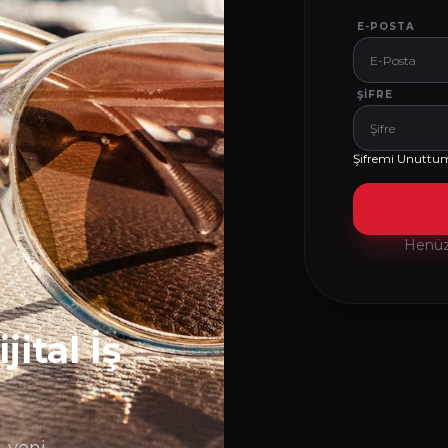
E-POSTA
ŞIFRE
Şifremi Unuttu
Henüz 
ital İş