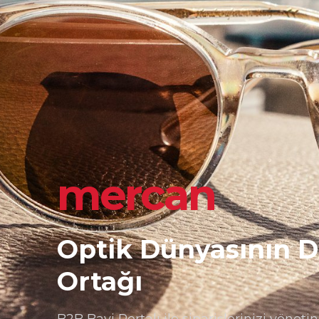
mercan
Optik Dünyasının Dij
Ortağı