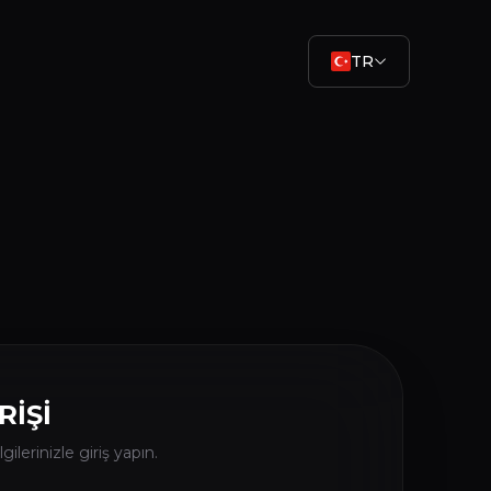
TR
RİŞİ
gilerinizle giriş yapın.