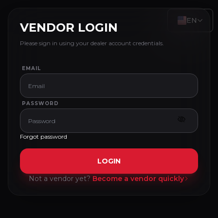
EN
VENDOR LOGIN
Please sign in using your dealer account credentials.
EMAIL
PASSWORD
Forgot password
LOGIN
Not a vendor yet?
Become a vendor quickly