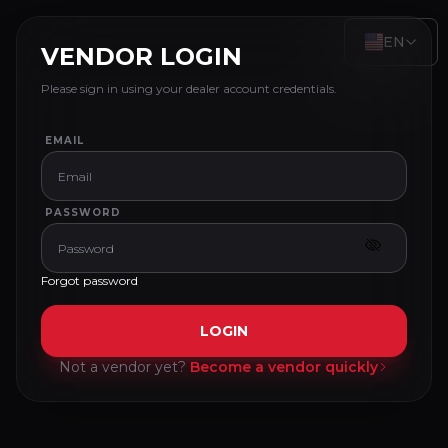
EN
VENDOR LOGIN
Please sign in using your dealer account credentials.
EMAIL
PASSWORD
Forgot password
LOGIN
Not a vendor yet?
Become a vendor quickly