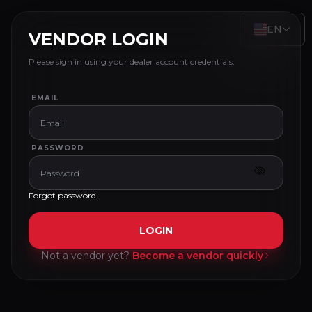
EN
VENDOR LOGIN
Please sign in using your dealer account credentials.
EMAIL
PASSWORD
Forgot password
LOGIN
Not a vendor yet?
Become a vendor quickly