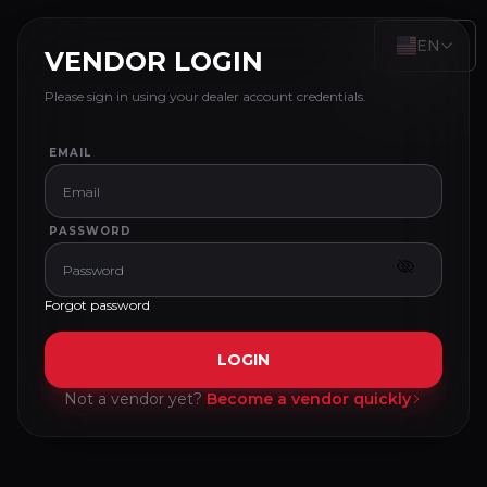
EN
VENDOR LOGIN
Please sign in using your dealer account credentials.
EMAIL
PASSWORD
Forgot password
LOGIN
Not a vendor yet?
Become a vendor quickly